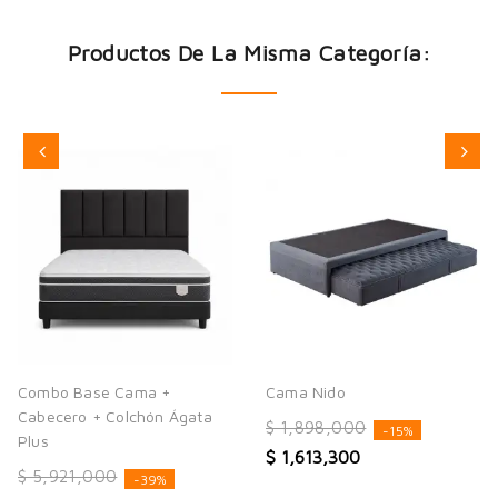
Productos De La Misma Categoría:
Combo Base Cama +
Cama Nido
Cabecero + Colchón Ágata
$ 1,898,000
-15%
Plus
$ 1,613,300
$ 5,921,000
-39%