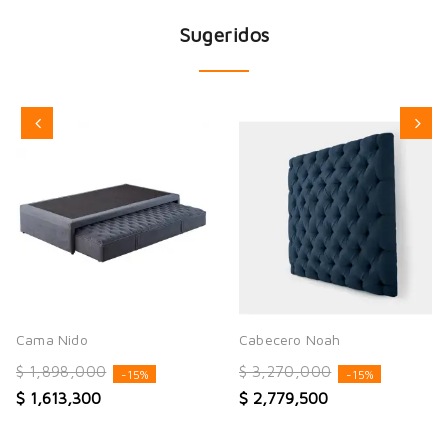
Sugeridos
Cama Nido
Cabecero Noah
$ 1,898,000
$ 3,270,000
-15%
-15%
$ 1,613,300
$ 2,779,500