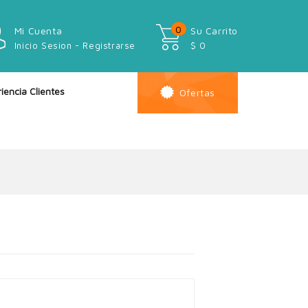
0
Mi Cuenta
Su Carrito
Inicio Sesion - Registrarse
$ 0
iencia Clientes
Ofertas