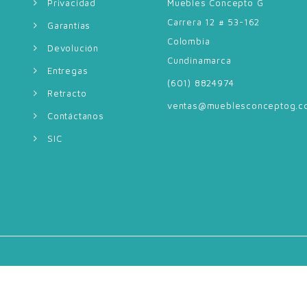
Privacidad
Muebles Concepto G
Carrera 12 # 53-162
Garantías
Colombia
Devolución
Cundinamarca
Entregas
(601) 8824974
Retracto
ventas@mueblesconceptog.c
Contáctanos
SIC