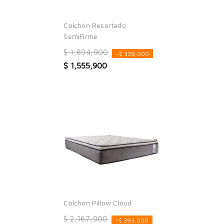
Colchón Resortado
SemiFirme
$ 1,894,900
-$ 339,000
$ 1,555,900
Colchón Pillow Cloud
$ 2,167,900
-$ 393,000