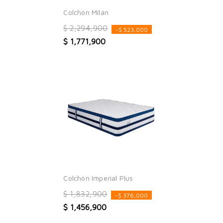
Colchón Milán
$ 2,294,900
-$ 523,000
$ 1,771,900
Colchón Imperial Plus
$ 1,832,900
-$ 376,000
$ 1,456,900