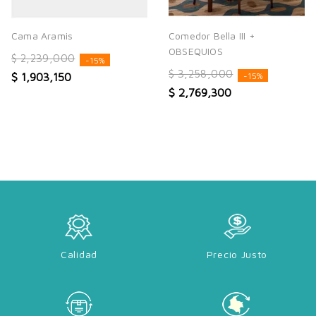
Cama Aramis
Comedor Bella III +
OBSEQUIOS
$ 2,239,000
-15%
$ 3,258,000
$ 1,903,150
-15%
$ 2,769,300
Calidad
Precio Justo