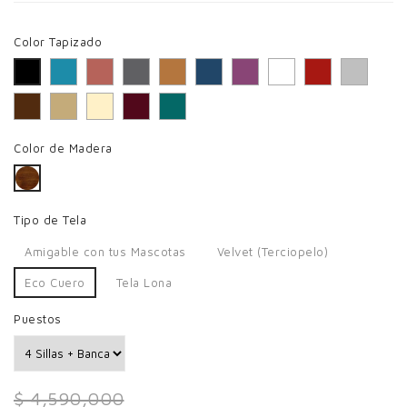
Color Tapizado
Celeste
Palo de Rosa
Roca
Mostaza
Azul Marino
Morado
Blanco
Rojo
Gris
Negro
Café
Latte
Beige
Vino
Laguna
Color de Madera
Avellana
Tipo de Tela
Amigable con tus Mascotas
Velvet (Terciopelo)
Eco Cuero
Tela Lona
Puestos
$ 4,590,000