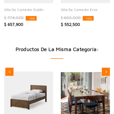
Silla De Comedor Dublín
Silla De Comedor Eros
$ 774,000
$ 650,000
-15%
-15%
$ 657,900
$ 552,500
Productos De La Misma Categoría: