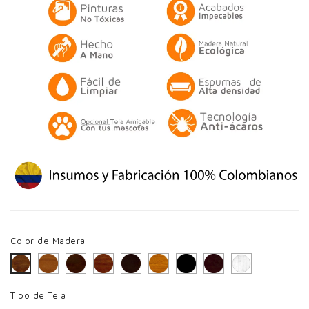
Color de Madera
Caramelo
Cerezo Oscuro
Cerezo
Chocolate
Miel
Negro
Wengue
Blanco
Avellana
Tipo de Tela