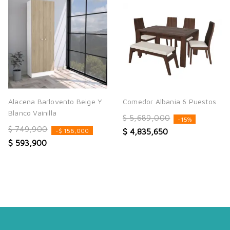
Alacena Barlovento Beige Y
Comedor Albania 6 Puestos
Blanco Vainilla
$ 5,689,000
-15%
$ 749,900
$ 4,835,650
-$ 156,000
$ 593,900