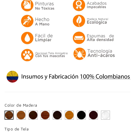
Color de Madera
Caramelo
Cerezo Oscuro
Cerezo
Chocolate
Miel
Negro
Wengue
Blanco
Avellana
Tipo de Tela