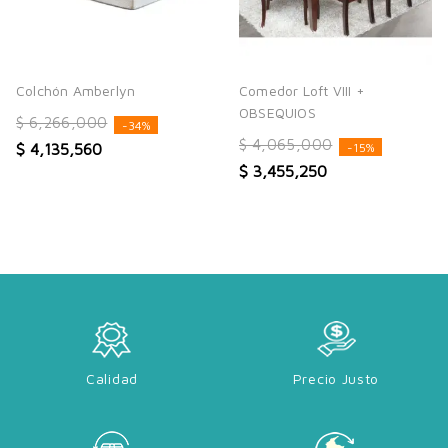
Colchón Amberlyn
Comedor Loft VIII +
OBSEQUIOS
$ 6,266,000
-34%
$ 4,065,000
$ 4,135,560
-15%
$ 3,455,250
Calidad
Precio Justo