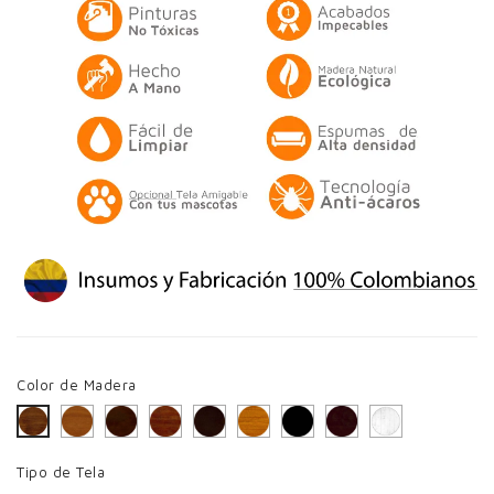
Color de Madera
Caramelo
Cerezo Oscuro
Cerezo
Chocolate
Miel
Negro
Wengue
Blanco
Avellana
Tipo de Tela