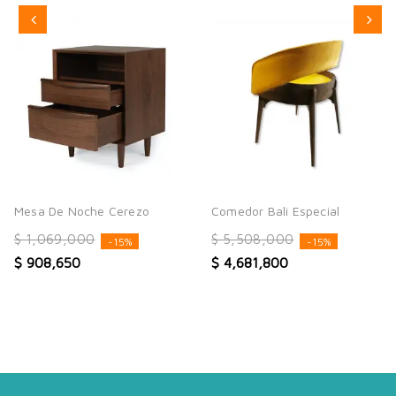
Mesa De Noche Cerezo
Comedor Bali Especial
$ 1,069,000
$ 5,508,000
-15%
-15%
$ 908,650
$ 4,681,800