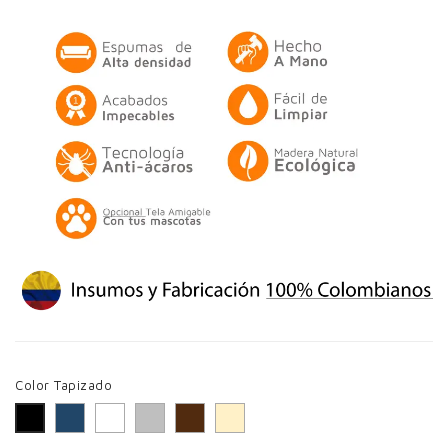
Color Tapizado
Azul Marino
Blanco
Gris
Café
Beige
Negro