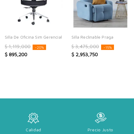
Silla De Oficina Sim Gerencial
Silla Reclinable Praga
$ 1,119,000
$ 3,475,000
-20%
-15%
$ 895,200
$ 2,953,750
Calidad
Precio Justo