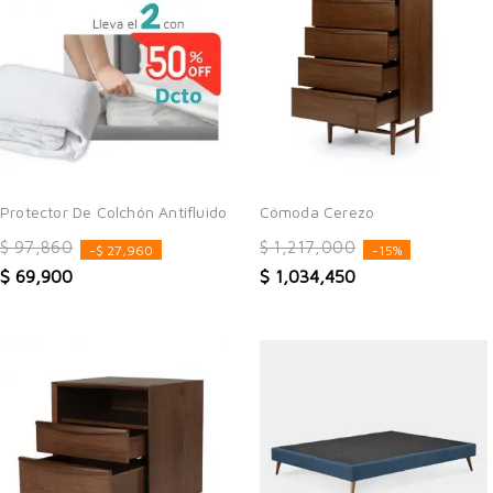
Protector De Colchón Antifluido
Cómoda Cerezo
$ 97,860
$ 1,217,000
-$ 27,960
-15%
$ 69,900
$ 1,034,450