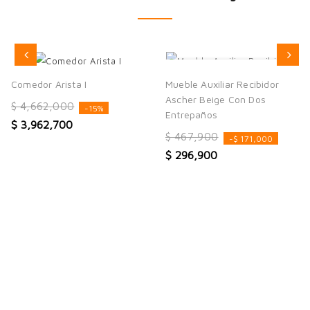
AGOTADO
Comedor Arista I
Mueble Auxiliar Recibidor
Ascher Beige Con Dos
$ 4,662,000
-15%
Entrepaños
$ 3,962,700
$ 467,900
-$ 171,000
$ 296,900