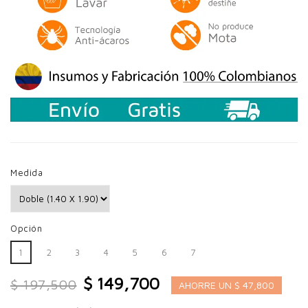
Medida
Opción
1
2
3
4
5
6
7
$ 149,700
$ 197,500
AHORRE UN $ 47,800