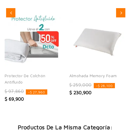
Protector De Colchón
Almohada Memory Foam
Antifluido
$ 259,000
-$ 28,100
$ 97,860
$ 230,900
-$ 27,960
$ 69,900
Productos De La Misma Categoría: