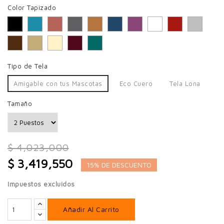
Color Tapizado
Celeste
Palo de Rosa
Roca
Mostaza
Azul Marino
Morado
Blanco
Rojo
Gris
Negro
Café
Latte
Beige
Vino
Laguna
Tipo de Tela
Amigable con tus Mascotas
Eco Cuero
Tela Lona
Tamaño
$ 4,023,000
$ 3,419,550
15% DE DESCUENTO
Impuestos excluidos
Añadir Al Carrito