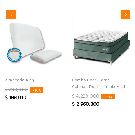
Almohada King
Combo Base Cama +
Colchón Pocket Infinix Vital
$ 208,900
-10%
$ 4,229,000
$ 188,010
-30%
$ 2,960,300